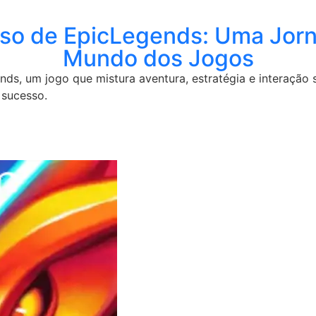
rso de EpicLegends: Uma Jorn
Mundo dos Jogos
, um jogo que mistura aventura, estratégia e interação so
 sucesso.