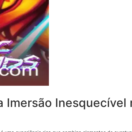
 Imersão Inesquecível