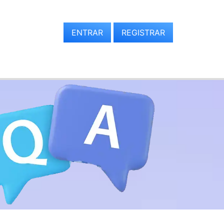
ENTRAR
REGISTRAR