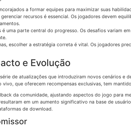
corajados a formar equipes para maximizar suas habilidad
 gerenciar recursos é essencial. Os jogadores devem equil
pamentos.
é uma parte central do progresso. Os desafios variam em 
te.
as, escolher a estratégia correta é vital. Os jogadores pre
acto e Evolução
rie de atualizações que introduziram novos cenários e d
o vivo, que oferecem recompensas exclusivas, tem mantido
dback da comunidade, ajustando aspectos do jogo para me
 resultaram em um aumento significativo na base de usuários
lataformas de download.
omissor