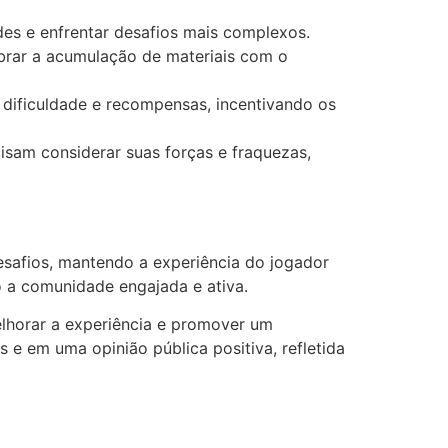
es e enfrentar desafios mais complexos.
ibrar a acumulação de materiais com o
dificuldade e recompensas, incentivando os
cisam considerar suas forças e fraquezas,
esafios, mantendo a experiência do jogador
 a comunidade engajada e ativa.
lhorar a experiência e promover um
 e em uma opinião pública positiva, refletida