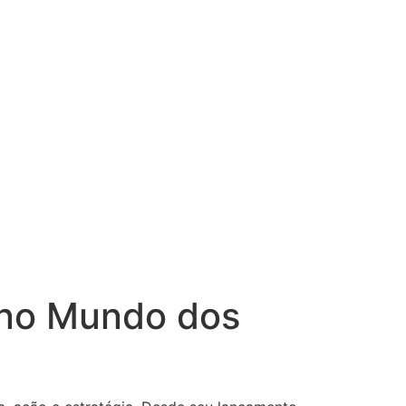
 no Mundo dos