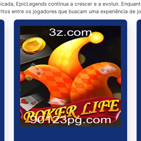
da, EpicLegends continua a crescer e a evoluir. Enquant
tos entre os jogadores que buscam uma experiência de jog