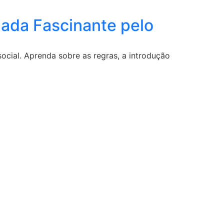
ada Fascinante pelo
cial. Aprenda sobre as regras, a introdução