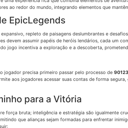
é uma experiência rica que combina elementos de aventura
res ao redor do mundo, integrando elementos que mantêm a
de EpicLegends
xpansivo, repleto de paisagens deslumbrantes e desafios 
es devem assumir papéis de heróis lendários, cada um com
 do jogo incentiva a exploração e a descoberta, prometend
o jogador precisa primeiro passar pelo processo de
90123
rmite aos jogadores acessar suas contas de forma segura, 
inho para a Vitória
força bruta; inteligência e estratégia são igualmente cru
ermitindo que alianças sejam formadas para enfrentar inim
uir: