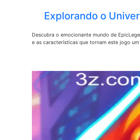
Explorando o Unive
Descubra o emocionante mundo de EpicLegends
e as características que tornam este jogo um