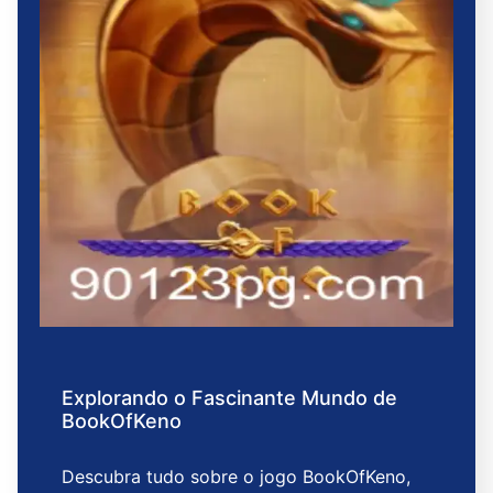
Explorando o Fascinante Mundo de
BookOfKeno
Descubra tudo sobre o jogo BookOfKeno,