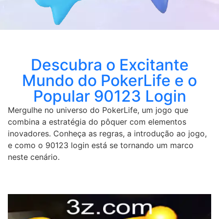
Descubra o Excitante
Mundo do PokerLife e o
Popular 90123 Login
Mergulhe no universo do PokerLife, um jogo que
combina a estratégia do pôquer com elementos
inovadores. Conheça as regras, a introdução ao jogo,
e como o 90123 login está se tornando um marco
neste cenário.