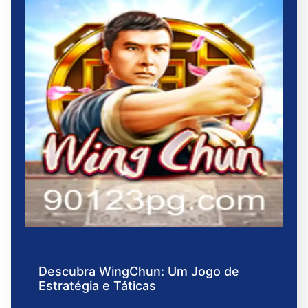
Descubra WingChun: Um Jogo de
Estratégia e Táticas