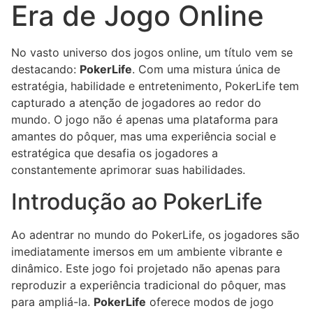
Era de Jogo Online
No vasto universo dos jogos online, um título vem se
destacando:
PokerLife
. Com uma mistura única de
estratégia, habilidade e entretenimento, PokerLife tem
capturado a atenção de jogadores ao redor do
mundo. O jogo não é apenas uma plataforma para
amantes do pôquer, mas uma experiência social e
estratégica que desafia os jogadores a
constantemente aprimorar suas habilidades.
Introdução ao PokerLife
Ao adentrar no mundo do PokerLife, os jogadores são
imediatamente imersos em um ambiente vibrante e
dinâmico. Este jogo foi projetado não apenas para
reproduzir a experiência tradicional do pôquer, mas
para ampliá-la.
PokerLife
oferece modos de jogo