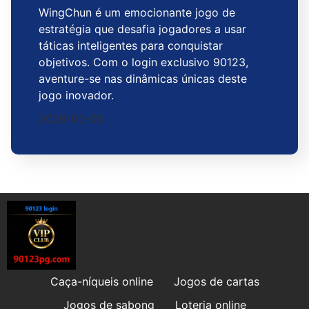
WingChun é um emocionante jogo de
estratégia que desafia jogadores a usar
táticas inteligentes para conquistar
objetivos. Com o login exclusivo 90123,
aventure-se nas dinâmicas únicas deste
jogo inovador.
2026-03-08
Caça-níqueis online
Jogos de cartas
Jogos de sabong
Loteria online