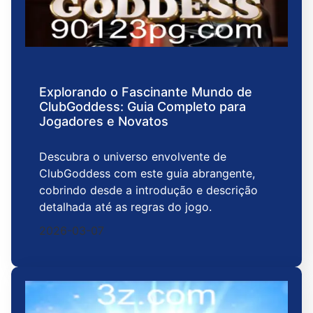
Explorando o Fascinante Mundo de
ClubGoddess: Guia Completo para
Jogadores e Novatos
Descubra o universo envolvente de
ClubGoddess com este guia abrangente,
cobrindo desde a introdução e descrição
detalhada até as regras do jogo.
2026-03-07