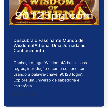
Descubra o Fascinante Mundo de
WisdomofAthena: Uma Jornada ao
Conhecimento
Conheça o jogo 'WisdomofAthena', suas
regras, introdução e como se conectar
usando a palavra-chave '90123 login'.
Explore um universo de sabedoria e
estratégia.
2026-04-23