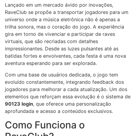
Lançado em um mercado ávido por inovações,
RaveClub se propõe a transportar jogadores para um
universo onde a música eletrônica não é apenas a
trilha sonora, mas o coração do jogo. A experiência
gira em torno de vivenciar e participar de raves
virtuais, que são recriadas com detalhes
impressionantes. Desde as luzes pulsantes até as
batidas fortes e envolventes, cada festa é uma nova
aventura esperando para ser explorada.
Com uma base de usuários dedicada, o jogo tem
evoluído constantemente, integrando feedback dos
jogadores para melhorar a cada atualização. Um dos
elementos que reforçam essa evolução é o sistema de
90123 login
, que oferece uma personalização
aprofundada e acesso a conteúdos exclusivos.
Como Funciona o