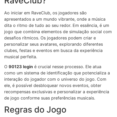
RaveClub?
Ao iniciar em RaveClub, os jogadores são
apresentados a um mundo vibrante, onde a música
dita o ritmo de tudo ao seu redor. Em essência, é um
jogo que combina elementos de simulação social com
desafios rítmicos. Os jogadores podem criar e
personalizar seus avatares, explorando diferentes
clubes, festas e eventos em busca da experiência
musical perfeita.
O
90123 login
é crucial nesse processo. Ele atua
como um sistema de identificação que potencializa a
interação do jogador com o universo do jogo. Com
ele, é possível desbloquear novos eventos, obter
recompensas exclusivas e personalizar a experiência
de jogo conforme suas preferências musicais.
Regras do Jogo