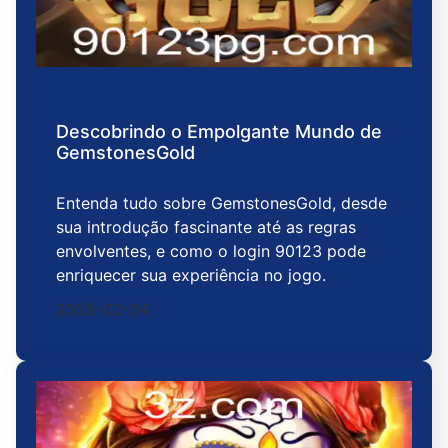
Descobrindo o Empolgante Mundo de
GemstonesGold
Entenda tudo sobre GemstonesGold, desde
sua introdução fascinante até as regras
envolventes, e como o login 90123 pode
enriquecer sua experiência no jogo.
2026-02-24