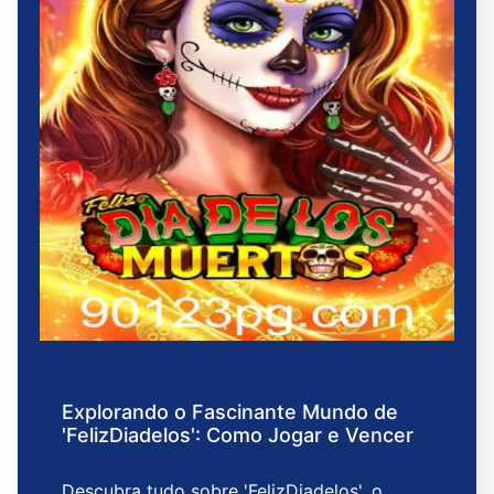
Explorando o Fascinante Mundo de
'FelizDiadelos': Como Jogar e Vencer
Descubra tudo sobre 'FelizDiadelos', o