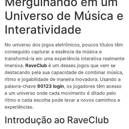
Mergulhando em um
Universo de Música e
Interatividade
No universo dos jogos eletrônicos, poucos títulos têm
conseguido capturar a essência da música e
transformá-la em uma experiência interativa realmente
imersiva.
RaveClub
é um desses jogos que vem se
destacando pela sua capacidade de combinar música,
ritmo e jogabilidade de maneira inovadora. Usando a
palavra-chave
90123 login
, os jogadores têm acesso
a um universo onde cada movimento é ditado pelo
ritmo e cada escolha pode levar a novos caminhos e
experiências.
Introdução ao RaveClub