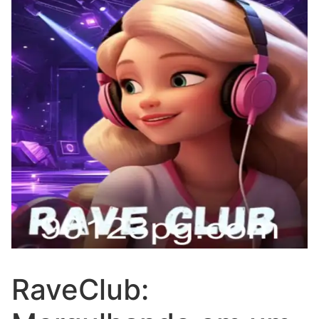
RaveClub: