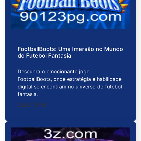
FootballBoots: Uma Imersão no Mundo
do Futebol Fantasia
Descubra o emocionante jogo
FootballBoots, onde estratégia e habilidade
digital se encontram no universo do futebol
fantasia.
2026-05-01