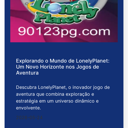
Explorando o Mundo de LonelyPlanet:
Um Novo Horizonte nos Jogos de
Aventura
Descubra LonelyPlanet, o inovador jogo de
aventura que combina exploração e
estratégia em um universo dinâmico e
envolvente.
2026-05-24