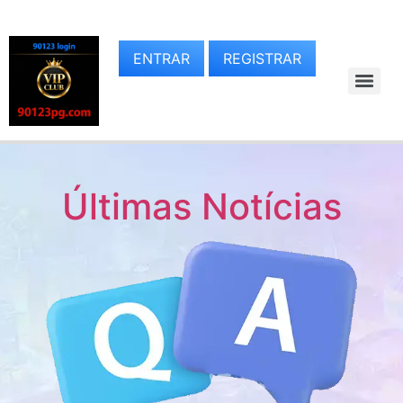
ENTRAR
REGISTRAR
Últimas Notícias