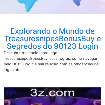
Explorando o Mundo de
TreasuresnipesBonusBuy e
Segredos do 90123 Login
Descubra o emocionante jogo
TreasuresnipesBonusBuy, suas regras, como navegar
pelo 90123 login e sua relação com as tendências de
jogos atuais.