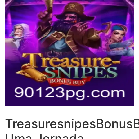
TreasuresnipesBonusB
Uma Jornada