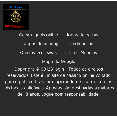
Caça-níqueis online
Jogos de cartas
Jogos de sabong
Loteria online
Ofertas exclusivas
Últimas Notícias
Mapa do Google
Copyright © 90123 login - Todos os direitos
reservados. Este é um site de cassino online voltado
para o público brasileiro, operando de acordo com as
leis locais aplicáveis. Apostas são destinadas a maiores
de 18 anos. Jogue com responsabilidade.