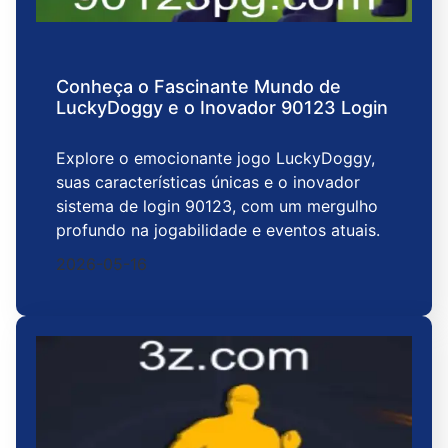
Conheça o Fascinante Mundo de
LuckyDoggy e o Inovador 90123 Login
Explore o emocionante jogo LuckyDoggy,
suas características únicas e o inovador
sistema de login 90123, com um mergulho
profundo na jogabilidade e eventos atuais.
2026-05-16