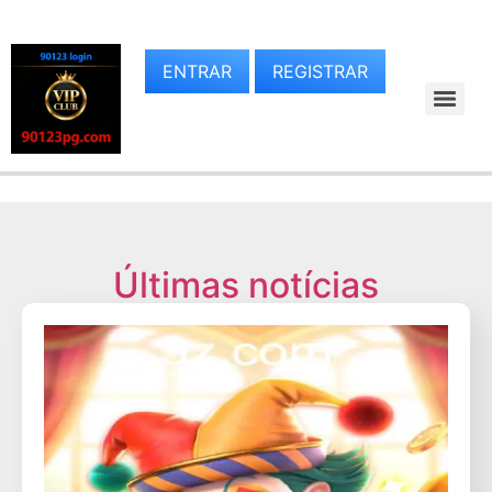
ENTRAR
REGISTRAR
Últimas notícias