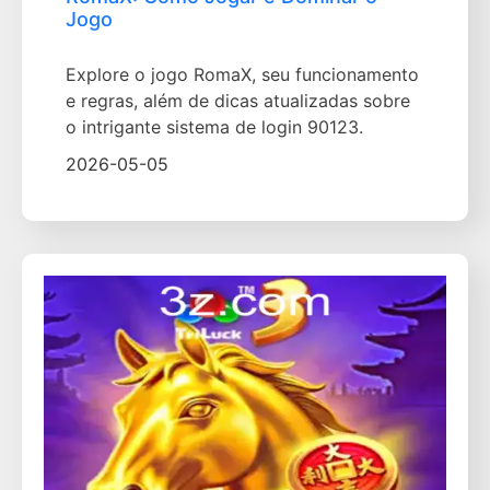
Jogo
Explore o jogo RomaX, seu funcionamento
e regras, além de dicas atualizadas sobre
o intrigante sistema de login 90123.
2026-05-05