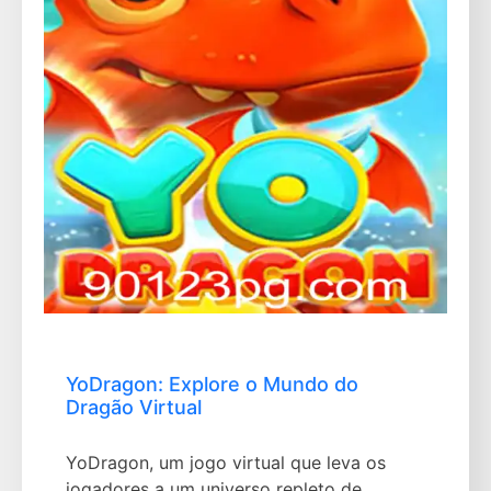
YoDragon: Explore o Mundo do
Dragão Virtual
YoDragon, um jogo virtual que leva os
jogadores a um universo repleto de