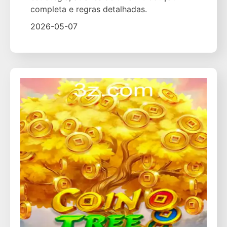
completa e regras detalhadas.
2026-05-07