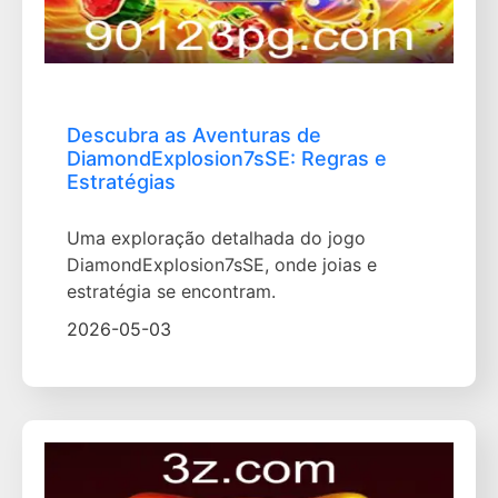
Descubra as Aventuras de
DiamondExplosion7sSE: Regras e
Estratégias
Uma exploração detalhada do jogo
DiamondExplosion7sSE, onde joias e
estratégia se encontram.
2026-05-03