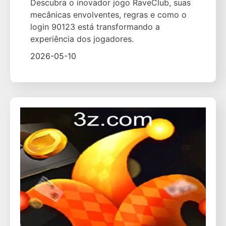
Descubra o inovador jogo RaveClub, suas
mecânicas envolventes, regras e como o
login 90123 está transformando a
experiência dos jogadores.
2026-05-10