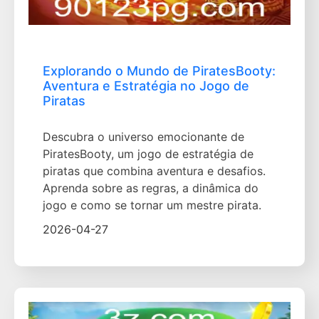
Explorando o Mundo de PiratesBooty:
Aventura e Estratégia no Jogo de
Piratas
Descubra o universo emocionante de
PiratesBooty, um jogo de estratégia de
piratas que combina aventura e desafios.
Aprenda sobre as regras, a dinâmica do
jogo e como se tornar um mestre pirata.
2026-04-27