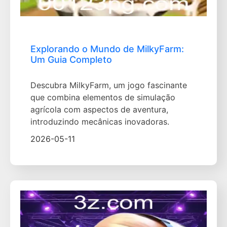
Explorando o Mundo de MilkyFarm:
Um Guia Completo
Descubra MilkyFarm, um jogo fascinante
que combina elementos de simulação
agrícola com aspectos de aventura,
introduzindo mecânicas inovadoras.
2026-05-11