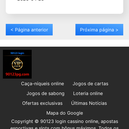
< Página anterior
Próxima página >
Caça-níqueis online
Jogos de cartas
Jogos de sabong
Loteria online
Ofertas exclusivas
Últimas Notícias
Mapa do Google
Copyright © 90123 login cassino online, apostas
esportivas e slots com bônus máximos. Todos os