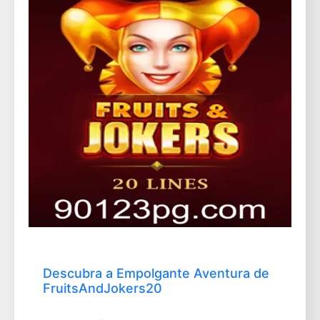
Descubra a Empolgante Aventura de
FruitsAndJokers20