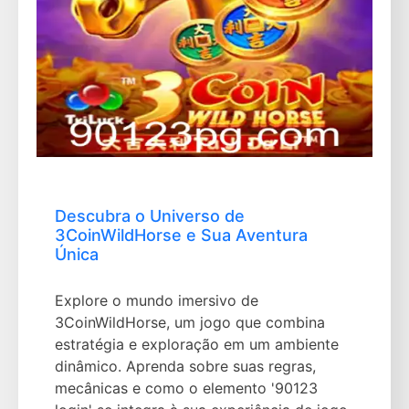
Descubra o Universo de
3CoinWildHorse e Sua Aventura
Única
Explore o mundo imersivo de
3CoinWildHorse, um jogo que combina
estratégia e exploração em um ambiente
dinâmico. Aprenda sobre suas regras,
mecânicas e como o elemento '90123