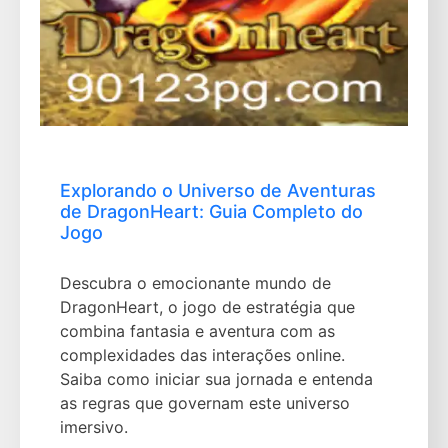
Explorando o Universo de Aventuras
de DragonHeart: Guia Completo do
Jogo
Descubra o emocionante mundo de
DragonHeart, o jogo de estratégia que
combina fantasia e aventura com as
complexidades das interações online.
Saiba como iniciar sua jornada e entenda
as regras que governam este universo
imersivo.